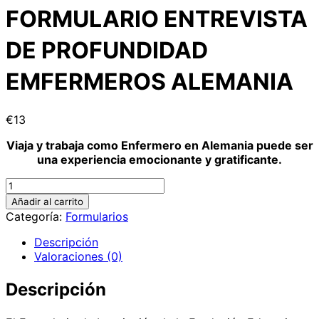
FORMULARIO ENTREVISTA
DE PROFUNDIDAD
EMFERMEROS ALEMANIA
€
13
Viaja y trabaja como Enfermero en Alemania puede ser
una experiencia emocionante y gratificante.
FORMULARIO
ENTREVISTA
Añadir al carrito
DE
Categoría:
Formularios
PROFUNDIDAD
EMFERMEROS
Descripción
ALEMANIA
Valoraciones (0)
cantidad
Descripción