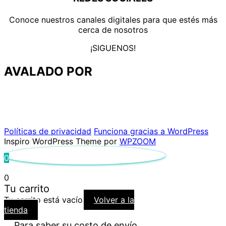
Conoce nuestros canales digitales para que estés más
cerca de nosotros
¡SIGUENOS!
AVALADO POR
Políticas de privacidad
Funciona gracias a WordPress
Inspiro WordPress Theme por
WPZOOM
0
0
Tu carrito
Tu carrito está vacío
Volver a la
tienda
Para saber su costo de envío,