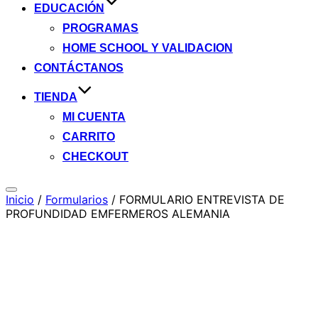
EDUCACIÓN
PROGRAMAS
HOME SCHOOL Y VALIDACION
CONTÁCTANOS
TIENDA
MI CUENTA
CARRITO
CHECKOUT
Alternar
Inicio
/
Formularios
/ FORMULARIO ENTREVISTA DE
la
PROFUNDIDAD EMFERMEROS ALEMANIA
barra
lateral
y
la
navegación